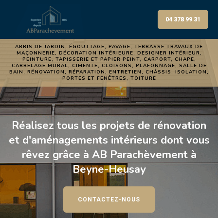
04 378 99 31
ABRIS DE JARDIN, ÉGOUTTAGE, PAVAGE, TERRASSE TRAVAUX DE
MAÇONNERIE, DÉCORATION INTÉRIEURE, DESIGNER INTÉRIEUR,
PEINTURE, TAPISSERIE ET PAPIER PEINT, CARPORT, CHAPE,
CARRELAGE MURAL, CIMENTE, CLOISONS, PLAFONNAGE, SALLE DE
BAIN, RÉNOVATION, RÉPARATION, ENTRETIEN, CHÂSSIS, ISOLATION,
PORTES ET FENÊTRES, TOITURE
Réalisez tous les projets de rénovation
et d'aménagements intérieurs dont vous
rêvez grâce à AB Parachèvement à
Beyne-Heusay
CONTACTEZ-NOUS