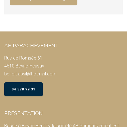
AB PARACHÈVEMENT
Rue de Romsée 61
4610 Beyne-Heusay
benoit.absil@hotmail.com
04 378 99 31
PRÉSENTATION
Basée à Beyne-Heusay, la société AB Parachèvement est